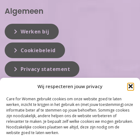
Algemeen
Werken bij
Cookiebeleid
Privacy statement
Wij respecteren jouw privacy
Over ons
Care for Women gebruikt cookies om onze website goed te laten
werken, inzicht te krijgen in het gebruik en (met jouw toestemming) onze
Care for Women is de eerste organisatie die zich inzet op het gebied
informatie beter af te stemmen op jouw behoeften. Sommige cookies
van hormonale problemen bij vrouwen. Met ruim 100 locaties
zijn noodzakelijk, andere helpen ons de website verbeteren of
behoort Care for Women tot één van de grootste organisaties op dit
relevanter te maken. Je bepaalt zelf welke cookies we mogen gebruiken.
vakgebied...
Noodzakelijke cookies plaatsen we altijd, deze zijn nodig om de
website goed te laten werken.