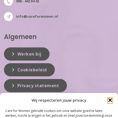
088 - 442 04 42
info@careforwomen.nl
Algemeen
Werken bij
Cookiebeleid
Privacy statement
Wij respecteren jouw privacy
Over ons
Care for Women gebruikt cookies om onze website goed te laten
werken, inzicht te krijgen in het gebruik en (met jouw toestemming) onze
Care for Women is de eerste organisatie die zich inzet op het gebied