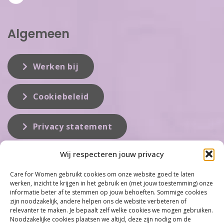
Algemeen
Werken bij
Cookiebeleid
Privacy statement
Wij respecteren jouw privacy
Over ons
Care for Women gebruikt cookies om onze website goed te laten
werken, inzicht te krijgen in het gebruik en (met jouw toestemming) onze
Care for Women is de eerste organisatie die zich inzet op het gebied
informatie beter af te stemmen op jouw behoeften. Sommige cookies
van hormonale problemen bij vrouwen. Met ruim 100 locaties
zijn noodzakelijk, andere helpen ons de website verbeteren of
behoort Care for Women tot één van de grootste organisaties op dit
relevanter te maken. Je bepaalt zelf welke cookies we mogen gebruiken.
vakgebied...
Noodzakelijke cookies plaatsen we altijd, deze zijn nodig om de