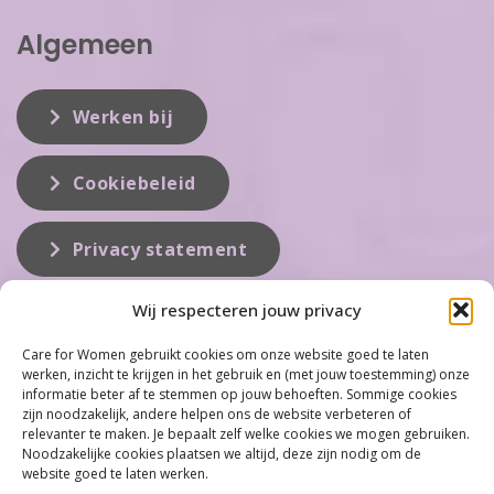
Algemeen
Werken bij
Cookiebeleid
Privacy statement
Wij respecteren jouw privacy
Over ons
Care for Women gebruikt cookies om onze website goed te laten
werken, inzicht te krijgen in het gebruik en (met jouw toestemming) onze
Care for Women is de eerste organisatie die zich inzet op het gebied
informatie beter af te stemmen op jouw behoeften. Sommige cookies
van hormonale problemen bij vrouwen. Met ruim 100 locaties
zijn noodzakelijk, andere helpen ons de website verbeteren of
behoort Care for Women tot één van de grootste organisaties op dit
relevanter te maken. Je bepaalt zelf welke cookies we mogen gebruiken.
vakgebied...
Noodzakelijke cookies plaatsen we altijd, deze zijn nodig om de
website goed te laten werken.