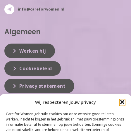
info@careforwomen.nl
Algemeen
Werken bij
Cookiebeleid
Privacy statement
Wij respecteren jouw privacy
Over ons
Care for Women gebruikt cookies om onze website goed te laten
werken, inzicht te krijgen in het gebruik en (met jouw toestemming) onze
Care for Women is de eerste organisatie die zich inzet op het gebied
informatie beter af te stemmen op jouw behoeften. Sommige cookies
van hormonale problemen bij vrouwen. Met ruim 100 locaties
zijn noodzakelijk, andere helpen ons de website verbeteren of