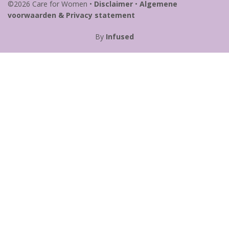
©2026 Care for Women
•
Disclaimer
•
Algemene
voorwaarden & Privacy statement
By
Infused