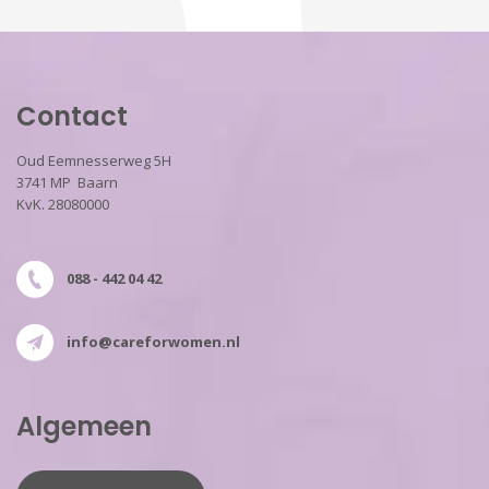
Contact
Oud Eemnesserweg 5H
3741 MP Baarn
KvK. 28080000
088 - 442 04 42
info@careforwomen.nl
Algemeen