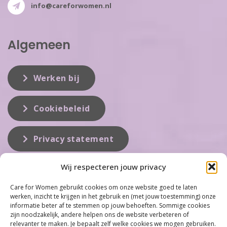
info@careforwomen.nl
Algemeen
Werken bij
Cookiebeleid
Privacy statement
Wij respecteren jouw privacy
Over ons
Care for Women gebruikt cookies om onze website goed te laten
werken, inzicht te krijgen in het gebruik en (met jouw toestemming) onze
Care for Women is de eerste organisatie die zich inzet op het gebied
informatie beter af te stemmen op jouw behoeften. Sommige cookies
van hormonale problemen bij vrouwen. Met ruim 100 locaties
zijn noodzakelijk, andere helpen ons de website verbeteren of
behoort Care for Women tot één van de grootste organisaties op dit
relevanter te maken. Je bepaalt zelf welke cookies we mogen gebruiken.