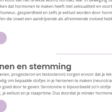
 komt van het Griekse woord hormao, wat ‘in beweging zet
en dat hormonen te maken heeft met seksualiteit en voort
e, humeur, gespierdheid en zelfs je eetlust worden door hor
fen die zowel een aandrijvende als afremmende invloed he
nen en stemming
en, progesteron en testosteron) zorgen ervoor dat je lekker
ig om bepaalde stofjes in je hersenen te maken (neurotra
 goed door te geven. Serotonine is bijvoorbeeld zo’n stofje 
, je eetlust en je slaapritme. Dus doordat je minder hormon