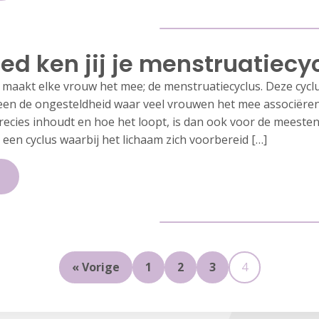
ed ken jij je menstruatiecy
 maakt elke vrouw het mee; de menstruatiecyclus. Deze cyclu
leen de ongesteldheid waar veel vrouwen het mee associëren
recies inhoudt en hoe het loopt, is dan ook voor de meesten
 een cyclus waarbij het lichaam zich voorbereid […]
« Vorige
1
2
3
4