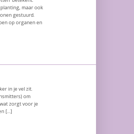
ten’ betekent.
planting, maar ook
monen gestuurd.
bben op organen en
 in je vel zit.
nsmitters) om
wat zorgt voor je
en […]