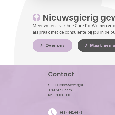
Nieuwsgierig ge
Meer weten over hoe Care for Women vrouw
afspraak met de consulente bij jou in de bu
Over ons
Maak een a
Contact
Oud Eemnesserweg 5H
3741 MP Baarn
KvK. 28080000
088 - 442 04 42