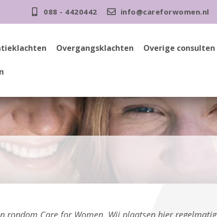
088 - 4420442
info@careforwomen.nl
tieklachten
Overgangsklachten
Overige consulten
n
gen rondom Care for Women. Wij plaatsen hier regelmati