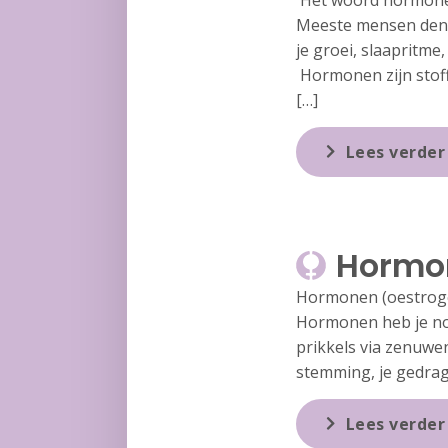
Het woord hormonen
Meeste mensen denk
je groei, slaapritm
Hormonen zijn stof
[…]
Lees verder
Hormo
Hormonen (oestrogen
Hormonen heb je nod
prikkels via zenuwen
stemming, je gedrag
Lees verder