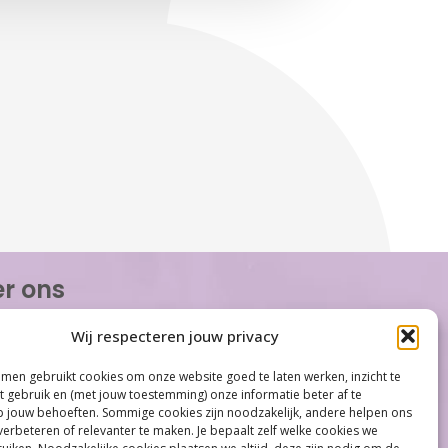
r ons
or Women is de eerste organisatie die zich
Wij respecteren jouw privacy
op het gebied van hormonale problemen bij
n. Met ruim 100 locaties behoort Care for
men gebruikt cookies om onze website goed te laten werken, inzicht te
tot één van de grootste organisaties op
et gebruik en (met jouw toestemming) onze informatie beter af te
gebied...
jouw behoeften. Sommige cookies zijn noodzakelijk, andere helpen ons
verbeteren of relevanter te maken. Je bepaalt zelf welke cookies we