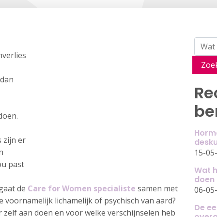
nverlies
Zoe
 dan
Re
be
doen.
Horm
 zijn er
desku
n
15-05
ou past
Wat h
doen 
gaat de
Care for Women specialiste
samen met
06-05
 ze voornamelijk lichamelijk of psychisch van aard?
De ee
er zelf aan doen en voor welke verschijnselen heb
over