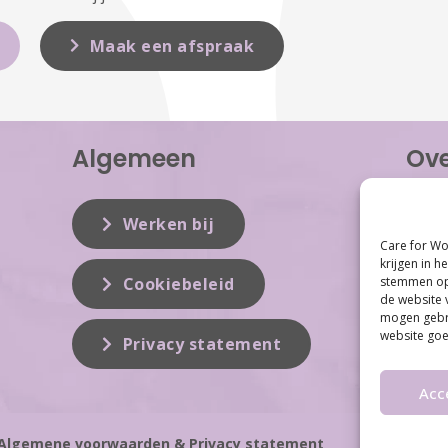
Maak een afspraak
Algemeen
Ove
Care f
inzet 
Werken bij
vrouwe
Care for Wo
Women 
krijgen in h
dit vak
Cookiebeleid
stemmen op 
de website 
mogen gebru
website goe
Privacy statement
Acc
Algemene voorwaarden & Privacy statement