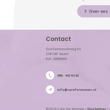
Over ons
Contact
Oud Eemnesserweg 5H
3741 MP Baarn
KvK. 28080000
088 - 442 04 42
info@careforwomen.nl
©2026 Care for Women
•
Disclaimer
•