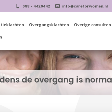
088 - 4420442
info@careforwomen.nl
tieklachten
Overgangsklachten
Overige consulten
n
jdens de overgang is norma