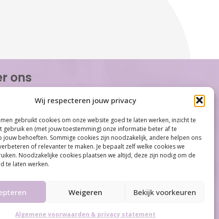
r ons
or Women is de eerste organisatie die zich
Wij respecteren jouw privacy
op het gebied van hormonale problemen bij
n. Met ruim 100 locaties behoort Care for
men gebruikt cookies om onze website goed te laten werken, inzicht te
tot één van de grootste organisaties op
et gebruik en (met jouw toestemming) onze informatie beter af te
gebied...
jouw behoeften. Sommige cookies zijn noodzakelijk, andere helpen ons
verbeteren of relevanter te maken. Je bepaalt zelf welke cookies we
iken. Noodzakelijke cookies plaatsen we altijd, deze zijn nodig om de
d te laten werken.
Meer informatie
epteren
Weigeren
Bekijk voorkeuren
Algemene voorwaarden & privacy statement
By
Infused