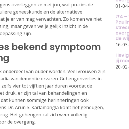
lgens overleggen ze met jou, wat precies de
01-04
guliere geneeskunde en de alternatieve
#4 – 
t je er van mag verwachten. Zo komen we niet
Pauli
ing, maar geven we je gelijk inzicht in de
stress
overg
oepassing zijn.
de wi
ies bekend symptoom
16-03
ng
Hevig
jij m
20-02
jk onderdeel van ouder worden. Veel vrouwen zijn
tadia van dementie ervaren. Geheugenverlies in
lfs vier tot vijftien jaar duren voordat de
et druk, er zijn tal van behandelingen en
en dat kunnen sommige herinneringen ook
ns Dr. Arun S. Karlamangla komt het geheugen,
ug. Het geheugen zal zich weer volledig
voor de overgang.