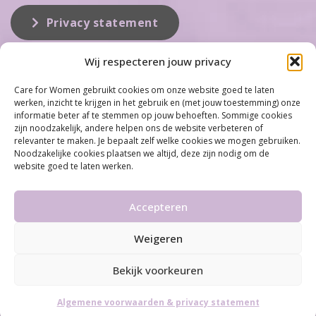
Privacy statement
Wij respecteren jouw privacy
Over ons
Care for Women gebruikt cookies om onze website goed te laten
werken, inzicht te krijgen in het gebruik en (met jouw toestemming) onze
Care for Women is de eerste organisatie die zich inzet op het gebied
informatie beter af te stemmen op jouw behoeften. Sommige cookies
van hormonale problemen bij vrouwen. Met ruim 100 locaties
zijn noodzakelijk, andere helpen ons de website verbeteren of
behoort Care for Women tot één van de grootste organisaties op dit
relevanter te maken. Je bepaalt zelf welke cookies we mogen gebruiken.
vakgebied...
Noodzakelijke cookies plaatsen we altijd, deze zijn nodig om de
website goed te laten werken.
Meer informatie
Accepteren
Weigeren
©2026 Care for Women
•
Disclaimer
•
Algemene
voorwaarden & Privacy statement
Bekijk voorkeuren
By
Infused
Algemene voorwaarden & privacy statement