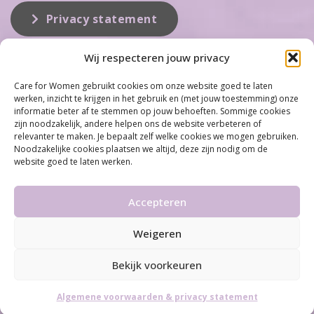
Privacy statement
Wij respecteren jouw privacy
Over ons
Care for Women gebruikt cookies om onze website goed te laten
werken, inzicht te krijgen in het gebruik en (met jouw toestemming) onze
Care for Women is de eerste organisatie die zich inzet op het gebied
informatie beter af te stemmen op jouw behoeften. Sommige cookies
van hormonale problemen bij vrouwen. Met ruim 100 locaties
zijn noodzakelijk, andere helpen ons de website verbeteren of
behoort Care for Women tot één van de grootste organisaties op dit
relevanter te maken. Je bepaalt zelf welke cookies we mogen gebruiken.
vakgebied...
Noodzakelijke cookies plaatsen we altijd, deze zijn nodig om de
website goed te laten werken.
Meer informatie
Accepteren
Weigeren
©2026 Care for Women
•
Disclaimer
•
Algemene
voorwaarden & Privacy statement
Bekijk voorkeuren
By
Infused
Algemene voorwaarden & privacy statement