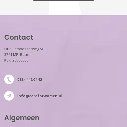
Contact
Oud Eemnesserweg 5H
3741 MP Baarn
KvK. 28080000
088 - 442 04 42
info@careforwomen.nl
Algemeen