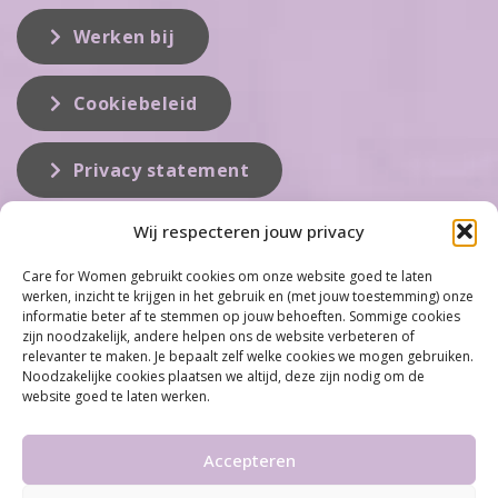
Werken bij
Cookiebeleid
Privacy statement
Wij respecteren jouw privacy
Over ons
Care for Women gebruikt cookies om onze website goed te laten
werken, inzicht te krijgen in het gebruik en (met jouw toestemming) onze
Care for Women is de eerste organisatie die zich inzet op het gebied
informatie beter af te stemmen op jouw behoeften. Sommige cookies
van hormonale problemen bij vrouwen. Met ruim 100 locaties
zijn noodzakelijk, andere helpen ons de website verbeteren of
behoort Care for Women tot één van de grootste organisaties op dit
relevanter te maken. Je bepaalt zelf welke cookies we mogen gebruiken.
vakgebied...
Noodzakelijke cookies plaatsen we altijd, deze zijn nodig om de
website goed te laten werken.
Meer informatie
Accepteren