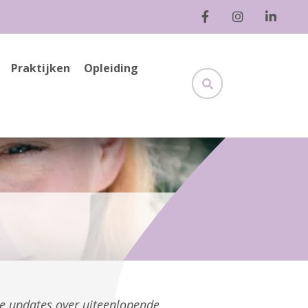
Praktijken
Opleiding
ge updates over uiteenlopende