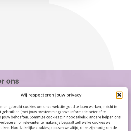
r ons
or Women is de eerste organisatie die zich
Wij respecteren jouw privacy
op het gebied van hormonale problemen bij
n. Met ruim 100 locaties behoort Care for
men gebruikt cookies om onze website goed te laten werken, inzicht te
tot één van de grootste organisaties op
et gebruik en (met jouw toestemming) onze informatie beter af te
gebied...
jouw behoeften. Sommige cookies zijn noodzakelijk, andere helpen ons
verbeteren of relevanter te maken. Je bepaalt zelf welke cookies we
iken. Noodzakelijke cookies plaatsen we altijd, deze zijn nodig om de