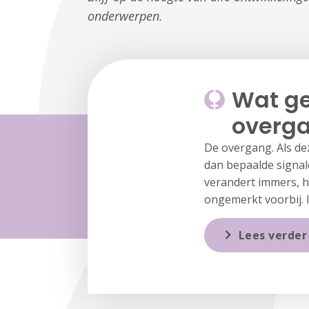
onderwerpen.
Wat ge
overg
De overgang. Als dez
dan bepaalde signal
verandert immers, he
ongemerkt voorbij. 
Lees verder