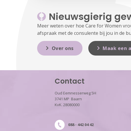
Nieuwsgierig ge
Meer weten over hoe Care for Women vrouw
afspraak met de consulente bij jou in de bu
Over ons
Maak een a
Contact
Oud Eemnesserweg 5H
3741 MP Baarn
KvK. 28080000
088 - 442 04 42