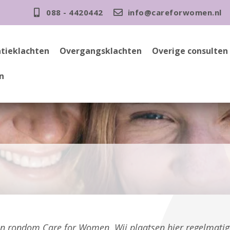
088 - 4420442
info@careforwomen.nl
tieklachten
Overgangsklachten
Overige consulten
n
gen rondom Care for Women. Wij plaatsen hier regelmati