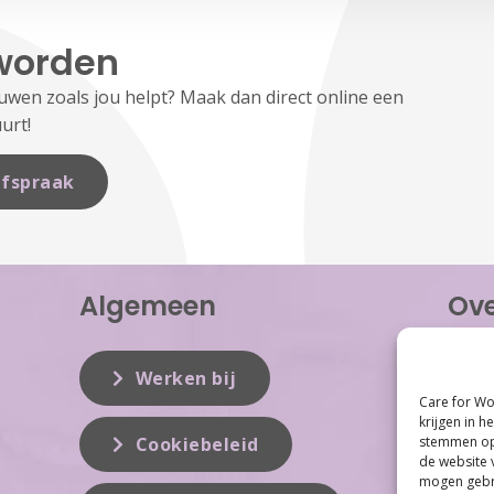
worden
en zoals jou helpt? Maak dan direct online een
urt!
fspraak
Algemeen
Ove
Care f
inzet 
Werken bij
vrouwe
Care for Wo
Women 
krijgen in h
dit vak
stemmen op 
Cookiebeleid
de website 
mogen gebru