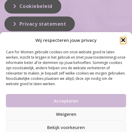
Cookiebeleid
Privacy statement
Wij respecteren jouw privacy
Over ons
Care for Women gebruikt cookies om onze website goed te laten
werken, inzicht te krijgen in het gebruik en (met jouw toestemming) onze
Care for Women is de eerste organisatie die zich inzet op het gebied
informatie beter af te stemmen op jouw behoeften. Sommige cookies
van hormonale problemen bij vrouwen. Met ruim 100 locaties
zijn noodzakelijk, andere helpen ons de website verbeteren of
behoort Care for Women tot één van de grootste organisaties op dit
relevanter te maken. Je bepaalt zelf welke cookies we mogen gebruiken.
vakgebied...
Noodzakelijke cookies plaatsen we altijd, deze zijn nodig om de
website goed te laten werken.
Meer informatie
Accepteren
Weigeren
©2026 Care for Women
•
Disclaimer
•
Algemene
voorwaarden & Privacy statement
Bekijk voorkeuren