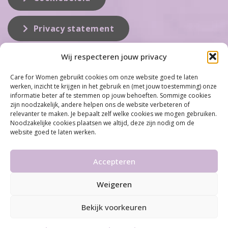
Privacy statement
Wij respecteren jouw privacy
Over ons
Care for Women gebruikt cookies om onze website goed te laten
werken, inzicht te krijgen in het gebruik en (met jouw toestemming) onze
Care for Women is de eerste organisatie die zich inzet op het gebied
informatie beter af te stemmen op jouw behoeften. Sommige cookies
van hormonale problemen bij vrouwen. Met ruim 100 locaties
zijn noodzakelijk, andere helpen ons de website verbeteren of
behoort Care for Women tot één van de grootste organisaties op dit
relevanter te maken. Je bepaalt zelf welke cookies we mogen gebruiken.
vakgebied...
Noodzakelijke cookies plaatsen we altijd, deze zijn nodig om de
website goed te laten werken.
Meer informatie
Accepteren
Weigeren
©2026 Care for Women
•
Disclaimer
•
Algemene
voorwaarden & Privacy statement
Bekijk voorkeuren
By
Infused