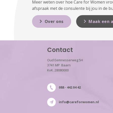
Meer weten over hoe Care for Women vrouw
afspraak met de consulente bij jou in de bu
Over ons
Maak een a
Contact
Oud Eemnesserweg 5H
3741 MP Baarn
KvK. 28080000
088 - 442 04 42
info@careforwomen.nl