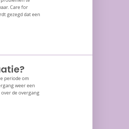
 problemen te
waar. Care for
ordt gezegd dat een
uatie?
ge periode om
vergang weer een
et over de overgang