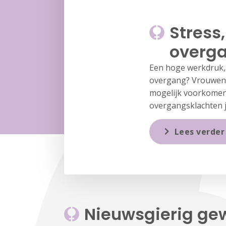
Stress
overg
Een hoge werkdruk, 
overgang? Vrouwen i
mogelijk voorkomen.
overgangsklachten j
Lees verder
Nieuwsgierig ge