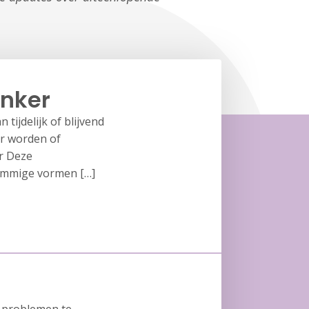
anker
ijdelijk of blijvend
er worden of
r Deze
sommige vormen […]