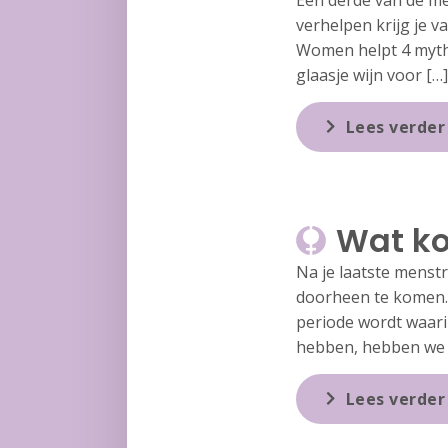
Eén derde van de me
verhelpen krijg je va
Women helpt 4 mythe
glaasje wijn voor […]
Lees verder
Wat ko
Na je laatste menst
doorheen te komen. 
periode wordt waarin
hebben, hebben we 
Lees verder