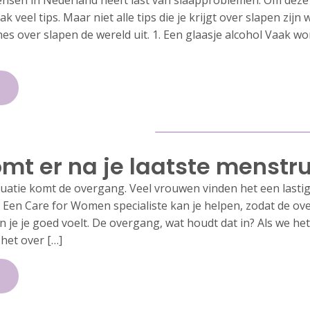
nsen in Nederland heeft last van slaapproblemen. Om deze
ak veel tips. Maar niet alle tips die je krijgt over slapen zijn 
s over slapen de wereld uit. 1. Een glaasje alcohol Vaak w
mt er na je laatste menstr
ruatie komt de overgang. Veel vrouwen vinden het een lasti
Een Care for Women specialiste kan je helpen, zodat de o
 je je goed voelt. De overgang, wat houdt dat in? Als we h
het over […]