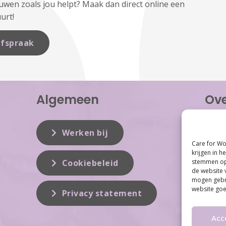
en zoals jou helpt? Maak dan direct online een
urt!
fspraak
Algemeen
Ove
Care f
inzet 
Werken bij
vrouwe
Care for Wo
Women 
krijgen in h
dit vak
stemmen op 
Cookiebeleid
de website 
mogen gebru
website goe
Privacy statement
Acc