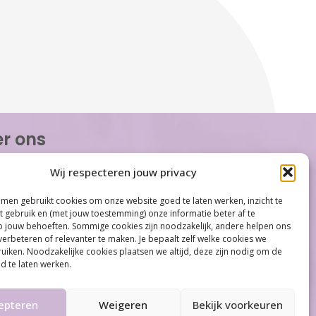
r ons
or Women is de eerste organisatie die zich
Wij respecteren jouw privacy
op het gebied van hormonale problemen bij
n. Met ruim 100 locaties behoort Care for
men gebruikt cookies om onze website goed te laten werken, inzicht te
tot één van de grootste organisaties op
et gebruik en (met jouw toestemming) onze informatie beter af te
gebied...
jouw behoeften. Sommige cookies zijn noodzakelijk, andere helpen ons
verbeteren of relevanter te maken. Je bepaalt zelf welke cookies we
iken. Noodzakelijke cookies plaatsen we altijd, deze zijn nodig om de
d te laten werken.
Meer informatie
epteren
Weigeren
Bekijk voorkeuren