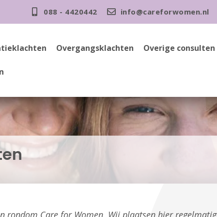
088 - 4420442
info@careforwomen.nl
tieklachten
Overgangsklachten
Overige consulten
n
ten
gen rondom Care for Women. Wij plaatsen hier regelmati