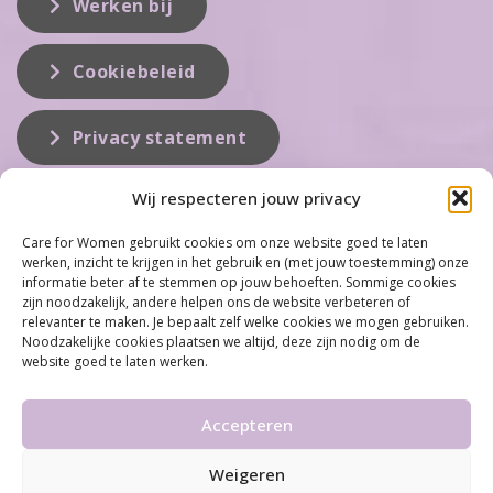
Werken bij
Cookiebeleid
Privacy statement
Wij respecteren jouw privacy
Over ons
Care for Women gebruikt cookies om onze website goed te laten
werken, inzicht te krijgen in het gebruik en (met jouw toestemming) onze
Care for Women is de eerste organisatie die zich inzet op het gebied
informatie beter af te stemmen op jouw behoeften. Sommige cookies
van hormonale problemen bij vrouwen. Met ruim 100 locaties
zijn noodzakelijk, andere helpen ons de website verbeteren of
behoort Care for Women tot één van de grootste organisaties op dit
relevanter te maken. Je bepaalt zelf welke cookies we mogen gebruiken.
vakgebied...
Noodzakelijke cookies plaatsen we altijd, deze zijn nodig om de
website goed te laten werken.
Meer informatie
Accepteren
Weigeren