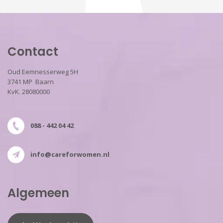
Contact
Oud Eemnesserweg 5H
3741 MP Baarn
KvK. 28080000
088 - 442 04 42
info@careforwomen.nl
Algemeen