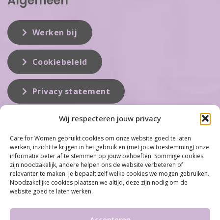
Algemeen
Werken bij
Cookiebeleid
Privacy statement
Wij respecteren jouw privacy
Over ons
Care for Women gebruikt cookies om onze website goed te laten
werken, inzicht te krijgen in het gebruik en (met jouw toestemming) onze
Care for Women is de eerste organisatie die zich inzet op het gebied
informatie beter af te stemmen op jouw behoeften. Sommige cookies
van hormonale problemen bij vrouwen. Met ruim 100 locaties
zijn noodzakelijk, andere helpen ons de website verbeteren of
behoort Care for Women tot één van de grootste organisaties op dit
relevanter te maken. Je bepaalt zelf welke cookies we mogen gebruiken.
vakgebied...
Noodzakelijke cookies plaatsen we altijd, deze zijn nodig om de
website goed te laten werken.
Meer informatie
Accepteren