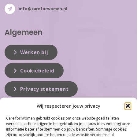
info@careforwomen.nl
Algemeen
Werken bij
Cookiebeleid
Privacy statement
Wij respecteren jouw privacy
Over ons
Care for Women gebruikt cookies om onze website goed te laten
werken, inzicht te krijgen in het gebruik en (met jouw toestemming) onze
Care for Women is de eerste organisatie die zich inzet op het gebied
informatie beter af te stemmen op jouw behoeften. Sommige cookies
van hormonale problemen bij vrouwen. Met ruim 100 locaties
zijn noodzakelijk, andere helpen ons de website verbeteren of