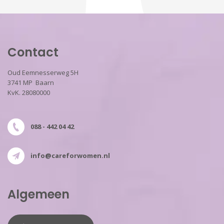
Contact
Oud Eemnesserweg 5H
3741 MP Baarn
KvK. 28080000
088 - 442 04 42
info@careforwomen.nl
Algemeen