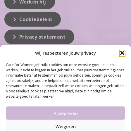
Werken bij
Cookiebeleid
Privacy statement
Wij respecteren jouw privacy
Over ons
Care for Women gebruikt cookies om onze website goed te laten
werken, inzicht te krijgen in het gebruik en (met jouw toestemming) onze
Care for Women is de eerste organisatie die zich inzet op het gebied
informatie beter af te stemmen op jouw behoeften. Sommige cookies
van hormonale problemen bij vrouwen. Met ruim 100 locaties
zijn noodzakelijk, andere helpen ons de website verbeteren of
behoort Care for Women tot één van de grootste organisaties op dit
relevanter te maken. Je bepaalt zelf welke cookies we mogen gebruiken.
vakgebied...
Noodzakelijke cookies plaatsen we altijd, deze zijn nodig om de
website goed te laten werken.
Meer informatie
Accepteren
Weigeren