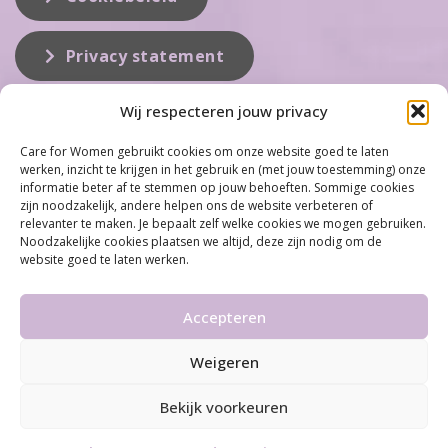
Privacy statement
Wij respecteren jouw privacy
Over ons
Care for Women gebruikt cookies om onze website goed te laten
werken, inzicht te krijgen in het gebruik en (met jouw toestemming) onze
Care for Women is de eerste organisatie die zich inzet op het gebied
informatie beter af te stemmen op jouw behoeften. Sommige cookies
van hormonale problemen bij vrouwen. Met ruim 100 locaties
zijn noodzakelijk, andere helpen ons de website verbeteren of
behoort Care for Women tot één van de grootste organisaties op dit
relevanter te maken. Je bepaalt zelf welke cookies we mogen gebruiken.
vakgebied...
Noodzakelijke cookies plaatsen we altijd, deze zijn nodig om de
website goed te laten werken.
Meer informatie
Accepteren
Weigeren
©2026 Care for Women
•
Disclaimer
•
Algemene
voorwaarden & Privacy statement
Bekijk voorkeuren
By
Infused