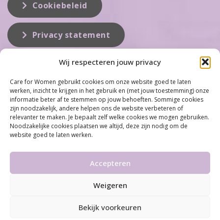
Cookiebeleid
Privacy statement
Wij respecteren jouw privacy
Over ons
Care for Women gebruikt cookies om onze website goed te laten
werken, inzicht te krijgen in het gebruik en (met jouw toestemming) onze
Care for Women is de eerste organisatie die zich inzet op het gebied
informatie beter af te stemmen op jouw behoeften. Sommige cookies
van hormonale problemen bij vrouwen. Met ruim 100 locaties
zijn noodzakelijk, andere helpen ons de website verbeteren of
behoort Care for Women tot één van de grootste organisaties op dit
relevanter te maken. Je bepaalt zelf welke cookies we mogen gebruiken.
vakgebied...
Noodzakelijke cookies plaatsen we altijd, deze zijn nodig om de
website goed te laten werken.
Meer informatie
Accepteren
Weigeren
©2026 Care for Women
•
Disclaimer
•
Algemene
voorwaarden & Privacy statement
Bekijk voorkeuren