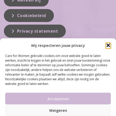
Werken bij
Cookiebeleid
Privacy statement
Wij respecteren jouw privacy
Over ons
Care for Women gebruikt cookies om onze website goed te laten
werken, inzicht te krijgen in het gebruik en (met jouw toestemming) onze
Care for Women is de eerste organisatie die zich inzet op het gebied
informatie beter af te stemmen op jouw behoeften. Sommige cookies
van hormonale problemen bij vrouwen. Met ruim 100 locaties
zijn noodzakelijk, andere helpen ons de website verbeteren of
behoort Care for Women tot één van de grootste organisaties op dit
relevanter te maken. Je bepaalt zelf welke cookies we mogen gebruiken.
vakgebied...
Noodzakelijke cookies plaatsen we altijd, deze zijn nodig om de
website goed te laten werken.
Meer informatie
Accepteren
Weigeren
©2026 Care for Women
•
Disclaimer
•
Algemene