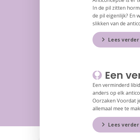
Anticonceptie is er 
In de pil zitten ho
de pil eigenlijk? En
slikken van de antic
Lees verder
Een ve
Een verminderd libid
anders op elk antico
Oorzaken Voordat je
allemaal mee te mak
Lees verder