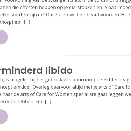
ter voorkoming van de zwangerschap. In de volksmond zeggen 
rmonen die effecten hebben op je eierstokken en je baarmoe
 welke soorten zijn er? Dat zullen we hier beantwoorden. Hoe
onceptiepil […]
rminderd libido
o, is mogelijk bij het gebruik van anticonceptie. Echter rea
nceptiemiddel. Overleg daarvoor altijd met je arts of Care f
 naar de arts of Care for Women specialiste gaat leggen we 
en kan hebben. Een […]