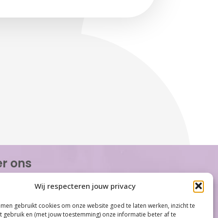
r ons
or Women is de eerste organisatie die zich
Wij respecteren jouw privacy
op het gebied van hormonale problemen bij
n. Met ruim 100 locaties behoort Care for
men gebruikt cookies om onze website goed te laten werken, inzicht te
tot één van de grootste organisaties op
et gebruik en (met jouw toestemming) onze informatie beter af te