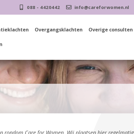
088 - 4420442
info@careforwomen.nl
tieklachten
Overgangsklachten
Overige consulten
n
gen rondom Care for Women. Wij plaatsen hier regelmati