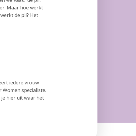
we vaak: ‘de pil’.
der. Maar hoe werkt
 werkt de pil? Het
geert iedere vrouw
or Women specialiste.
je hier uit waar het