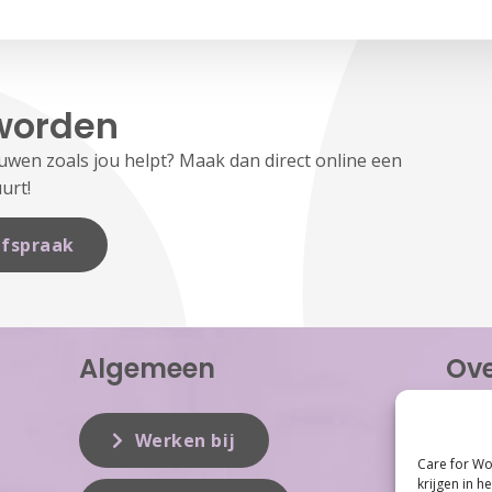
worden
en zoals jou helpt? Maak dan direct online een
urt!
fspraak
Algemeen
Ove
Care f
inzet 
Werken bij
vrouwe
Care for Wo
Women 
krijgen in h