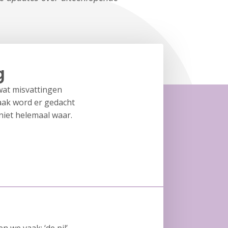
g
wat misvattingen
aak word er gedacht
niet helemaal waar.