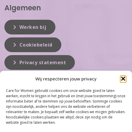
Algemeen
Werken bij
Cookiebeleid
Privacy statement
Wij respecteren jouw privacy
Over ons
Care for Women gebruikt cookies om onze website goed te laten
werken, inzicht te krijgen in het gebruik en (met jouw toestemming) onze
Care for Women is de eerste organisatie die zich inzet op het gebied
informatie beter af te stemmen op jouw behoeften. Sommige cookies
van hormonale problemen bij vrouwen. Met ruim 100 locaties
zijn noodzakelijk, andere helpen ons de website verbeteren of
behoort Care for Women tot één van de grootste organisaties op dit
relevanter te maken. Je bepaalt zelf welke cookies we mogen gebruiken.
vakgebied...
Noodzakelijke cookies plaatsen we altijd, deze zijn nodig om de
website goed te laten werken.