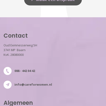
Contact
Oud Eemnesserweg 5H
3741 MP Baarn
KvK. 28080000
088 - 442 04 42
info@careforwomen.nl
Algemeen