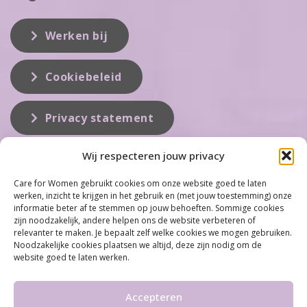
Werken bij
Cookiebeleid
Privacy statement
Wij respecteren jouw privacy
Over ons
Care for Women gebruikt cookies om onze website goed te laten
werken, inzicht te krijgen in het gebruik en (met jouw toestemming) onze
Care for Women is de eerste organisatie die zich inzet op het gebied
informatie beter af te stemmen op jouw behoeften. Sommige cookies
van hormonale problemen bij vrouwen. Met ruim 100 locaties
zijn noodzakelijk, andere helpen ons de website verbeteren of
behoort Care for Women tot één van de grootste organisaties op dit
relevanter te maken. Je bepaalt zelf welke cookies we mogen gebruiken.
vakgebied...
Noodzakelijke cookies plaatsen we altijd, deze zijn nodig om de
website goed te laten werken.
Meer informatie
Accepteren