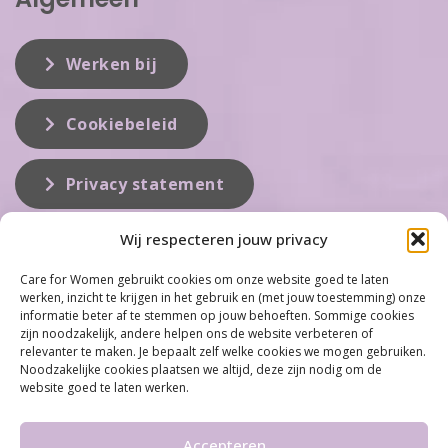
Werken bij
Cookiebeleid
Privacy statement
Wij respecteren jouw privacy
Over ons
Care for Women gebruikt cookies om onze website goed te laten
werken, inzicht te krijgen in het gebruik en (met jouw toestemming) onze
Care for Women is de eerste organisatie die zich inzet op het gebied
informatie beter af te stemmen op jouw behoeften. Sommige cookies
van hormonale problemen bij vrouwen. Met ruim 100 locaties
zijn noodzakelijk, andere helpen ons de website verbeteren of
behoort Care for Women tot één van de grootste organisaties op dit
relevanter te maken. Je bepaalt zelf welke cookies we mogen gebruiken.
vakgebied...
Noodzakelijke cookies plaatsen we altijd, deze zijn nodig om de
website goed te laten werken.
Meer informatie
Accepteren