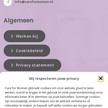
info@careforwomen.nl
Algemeen
Werken bij
Cookiebeleid
Privacy statement
Wij respecteren jouw privacy
Over ons
Care for Women gebruikt cookies om onze website goed te laten
werken, inzicht te krijgen in het gebruik en (met jouw toestemming) onze
Care for Women is de eerste organisatie die zich inzet op het gebied
informatie beter af te stemmen op jouw behoeften. Sommige cookies
van hormonale problemen bij vrouwen. Met ruim 100 locaties
zijn noodzakelijk, andere helpen ons de website verbeteren of
behoort Care for Women tot één van de grootste organisaties op dit
relevanter te maken. Je bepaalt zelf welke cookies we mogen gebruiken.