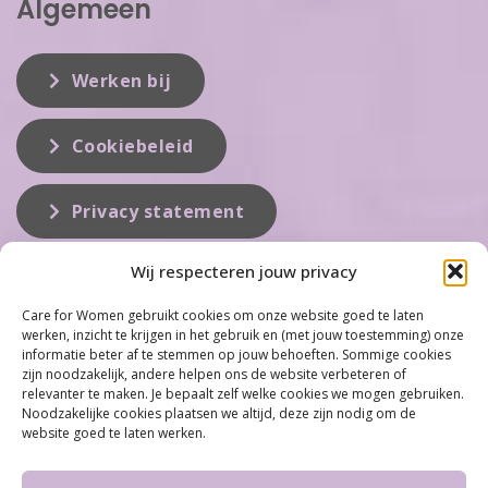
Algemeen
Werken bij
Cookiebeleid
Privacy statement
Wij respecteren jouw privacy
Over ons
Care for Women gebruikt cookies om onze website goed te laten
werken, inzicht te krijgen in het gebruik en (met jouw toestemming) onze
Care for Women is de eerste organisatie die zich inzet op het gebied
informatie beter af te stemmen op jouw behoeften. Sommige cookies
van hormonale problemen bij vrouwen. Met ruim 100 locaties
zijn noodzakelijk, andere helpen ons de website verbeteren of
behoort Care for Women tot één van de grootste organisaties op dit
relevanter te maken. Je bepaalt zelf welke cookies we mogen gebruiken.
vakgebied...
Noodzakelijke cookies plaatsen we altijd, deze zijn nodig om de
website goed te laten werken.
Meer informatie