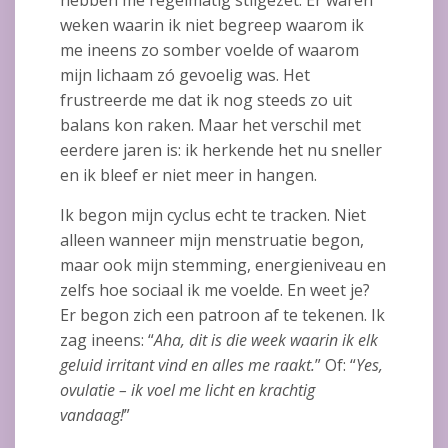
hebben me regelmatig stilgezet. Er waren
weken waarin ik niet begreep waarom ik
me ineens zo somber voelde of waarom
mijn lichaam zó gevoelig was. Het
frustreerde me dat ik nog steeds zo uit
balans kon raken. Maar het verschil met
eerdere jaren is: ik herkende het nu sneller
en ik bleef er niet meer in hangen.
Ik begon mijn cyclus echt te tracken. Niet
alleen wanneer mijn menstruatie begon,
maar ook mijn stemming, energieniveau en
zelfs hoe sociaal ik me voelde. En weet je?
Er begon zich een patroon af te tekenen. Ik
zag ineens: “
Aha, dit is die week waarin ik elk
geluid irritant vind en alles me raakt.
” Of: “
Yes,
ovulatie – ik voel me licht en krachtig
vandaag!
”