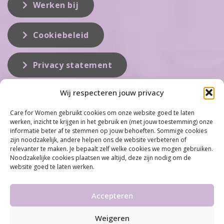
Werken bij
Cookiebeleid
Privacy statement
Wij respecteren jouw privacy
Over ons
Care for Women gebruikt cookies om onze website goed te laten
werken, inzicht te krijgen in het gebruik en (met jouw toestemming) onze
Care for Women is de eerste organisatie die zich inzet op het gebied
informatie beter af te stemmen op jouw behoeften. Sommige cookies
van hormonale problemen bij vrouwen. Met ruim 100 locaties
zijn noodzakelijk, andere helpen ons de website verbeteren of
behoort Care for Women tot één van de grootste organisaties op dit
relevanter te maken. Je bepaalt zelf welke cookies we mogen gebruiken.
vakgebied...
Noodzakelijke cookies plaatsen we altijd, deze zijn nodig om de
website goed te laten werken.
Meer informatie
Accepteren
Weigeren