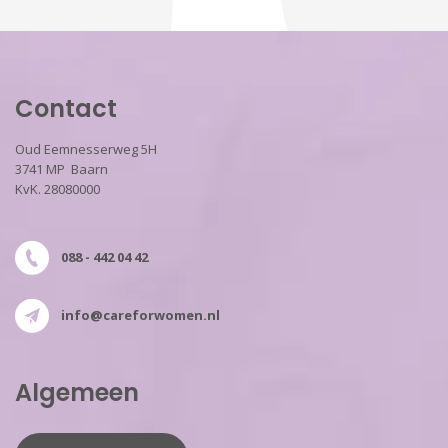
Contact
Oud Eemnesserweg 5H
3741 MP Baarn
KvK. 28080000
088 - 442 04 42
info@careforwomen.nl
Algemeen