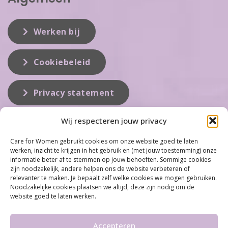
Werken bij
Cookiebeleid
Privacy statement
Wij respecteren jouw privacy
Over ons
Care for Women gebruikt cookies om onze website goed te laten
werken, inzicht te krijgen in het gebruik en (met jouw toestemming) onze
Care for Women is de eerste organisatie die zich inzet op het gebied
informatie beter af te stemmen op jouw behoeften. Sommige cookies
van hormonale problemen bij vrouwen. Met ruim 100 locaties
zijn noodzakelijk, andere helpen ons de website verbeteren of
behoort Care for Women tot één van de grootste organisaties op dit
relevanter te maken. Je bepaalt zelf welke cookies we mogen gebruiken.
vakgebied...
Noodzakelijke cookies plaatsen we altijd, deze zijn nodig om de
website goed te laten werken.
Meer informatie
Accepteren