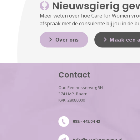
Nieuwsgierig ge
Meer weten over hoe Care for Women vrouw
afspraak met de consulente bij jou in de bu
Over ons
Maak een a
Contact
Oud Eemnesserweg 5H
3741 MP Baarn
KvK. 28080000
088 - 442 04 42
info@careforwomen.nl