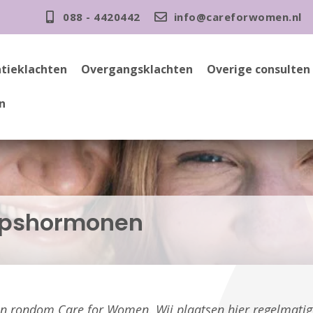
088 - 4420442
info@careforwomen.nl
tieklachten
Overgangsklachten
Overige consulten
n
apshormonen
gen rondom Care for Women. Wij plaatsen hier regelmati