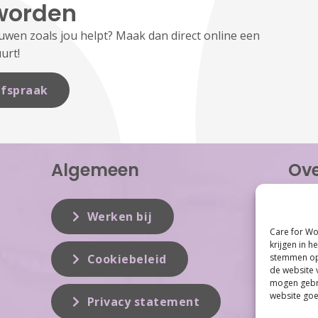
worden
en zoals jou helpt? Maak dan direct online een
urt!
fspraak
Algemeen
Ove
Care f
inzet 
Werken bij
vrouwe
Care for Wo
Women 
krijgen in h
dit vak
stemmen op 
Cookiebeleid
de website 
mogen gebru
website goe
Privacy statement