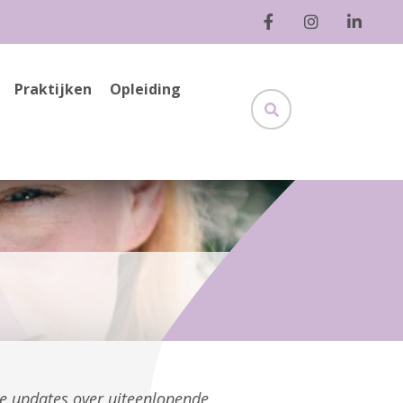
Praktijken
Opleiding
ge updates over uiteenlopende