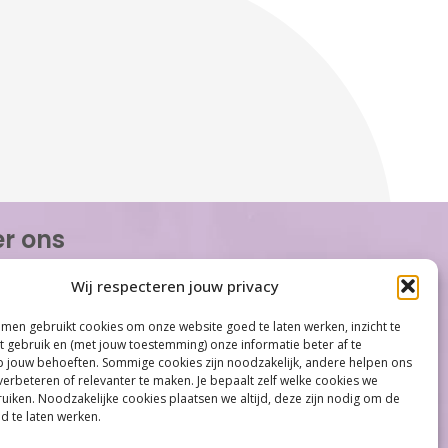
r ons
or Women is de eerste organisatie die zich
Wij respecteren jouw privacy
op het gebied van hormonale problemen bij
n. Met ruim 100 locaties behoort Care for
men gebruikt cookies om onze website goed te laten werken, inzicht te
tot één van de grootste organisaties op
et gebruik en (met jouw toestemming) onze informatie beter af te
gebied...
jouw behoeften. Sommige cookies zijn noodzakelijk, andere helpen ons
verbeteren of relevanter te maken. Je bepaalt zelf welke cookies we
iken. Noodzakelijke cookies plaatsen we altijd, deze zijn nodig om de
d te laten werken.
Meer informatie