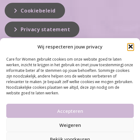
Cookiebeleid
Privacy statement
Wij respecteren jouw privacy
Over ons
Care for Women gebruikt cookies om onze website goed te laten
werken, inzicht te krijgen in het gebruik en (met jouw toestemming) onze
Care for Women is de eerste organisatie die zich inzet op het gebied
informatie beter af te stemmen op jouw behoeften. Sommige cookies
van hormonale problemen bij vrouwen. Met ruim 100 locaties
zijn noodzakelijk, andere helpen ons de website verbeteren of
behoort Care for Women tot één van de grootste organisaties op dit
relevanter te maken. Je bepaalt zelf welke cookies we mogen gebruiken.
vakgebied...
Noodzakelijke cookies plaatsen we altijd, deze zijn nodig om de
website goed te laten werken.
Meer informatie
Accepteren
Weigeren
©2026 Care for Women
•
Disclaimer
•
Algemene
voorwaarden & Privacy statement
Bekijk voorkeuren