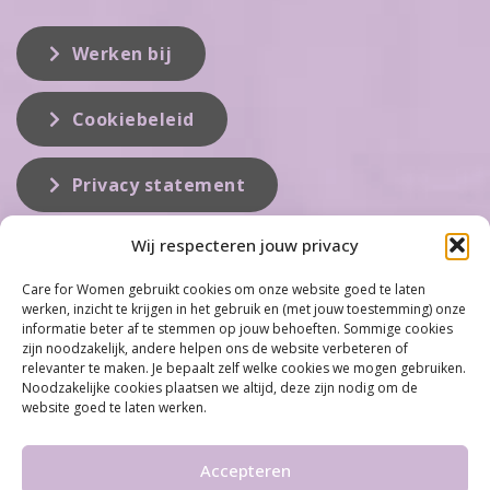
Werken bij
Cookiebeleid
Privacy statement
Wij respecteren jouw privacy
Over ons
Care for Women gebruikt cookies om onze website goed te laten
werken, inzicht te krijgen in het gebruik en (met jouw toestemming) onze
Care for Women is de eerste organisatie die zich inzet op het gebied
informatie beter af te stemmen op jouw behoeften. Sommige cookies
van hormonale problemen bij vrouwen. Met ruim 100 locaties
zijn noodzakelijk, andere helpen ons de website verbeteren of
behoort Care for Women tot één van de grootste organisaties op dit
relevanter te maken. Je bepaalt zelf welke cookies we mogen gebruiken.
vakgebied...
Noodzakelijke cookies plaatsen we altijd, deze zijn nodig om de
website goed te laten werken.
Meer informatie
Accepteren