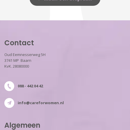
Contact
Oud Eemnesserweg 5H
3741 MP Baarn
KvK. 28080000
088 - 442 04 42
info@careforwomen.nl
Algemeen