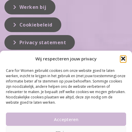
Werken bij
Cookiebeleid
Privacy statement
Wij respecteren jouw privacy
Over ons
Care for Women gebruikt cookies om onze website goed te laten
werken, inzicht te krijgen in het gebruik en (met jouw toestemming) onze
Care for Women is de eerste organisatie die zich inzet op het gebied
informatie beter af te stemmen op jouw behoeften. Sommige cookies
van hormonale problemen bij vrouwen. Met ruim 100 locaties
zijn noodzakelijk, andere helpen ons de website verbeteren of
behoort Care for Women tot één van de grootste organisaties op dit
relevanter te maken. Je bepaalt zelf welke cookies we mogen gebruiken.
vakgebied...
Noodzakelijke cookies plaatsen we altijd, deze zijn nodig om de
website goed te laten werken.
Meer informatie
Accepteren