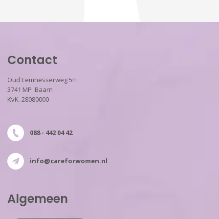
Contact
Oud Eemnesserweg 5H
3741 MP Baarn
KvK. 28080000
088 - 442 04 42
info@careforwomen.nl
Algemeen