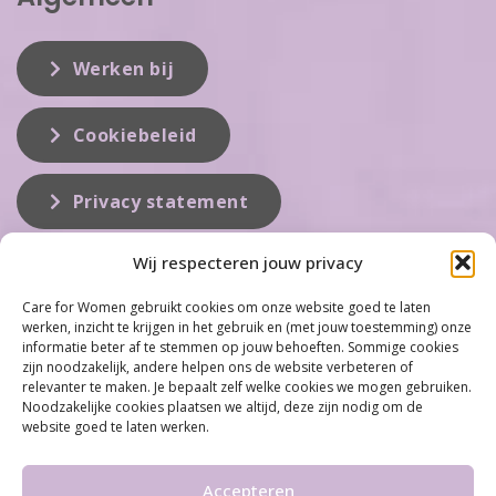
Werken bij
Cookiebeleid
Privacy statement
Wij respecteren jouw privacy
Over ons
Care for Women gebruikt cookies om onze website goed te laten
werken, inzicht te krijgen in het gebruik en (met jouw toestemming) onze
Care for Women is de eerste organisatie die zich inzet op het gebied
informatie beter af te stemmen op jouw behoeften. Sommige cookies
van hormonale problemen bij vrouwen. Met ruim 100 locaties
zijn noodzakelijk, andere helpen ons de website verbeteren of
behoort Care for Women tot één van de grootste organisaties op dit
relevanter te maken. Je bepaalt zelf welke cookies we mogen gebruiken.
vakgebied...
Noodzakelijke cookies plaatsen we altijd, deze zijn nodig om de
website goed te laten werken.
Meer informatie
Accepteren