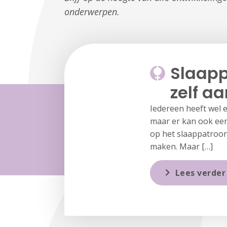
onderwerpen.
Slaapp
zelf a
Iedereen heeft wel e
maar er kan ook een
op het slaappatroon.
maken. Maar […]
Lees verder