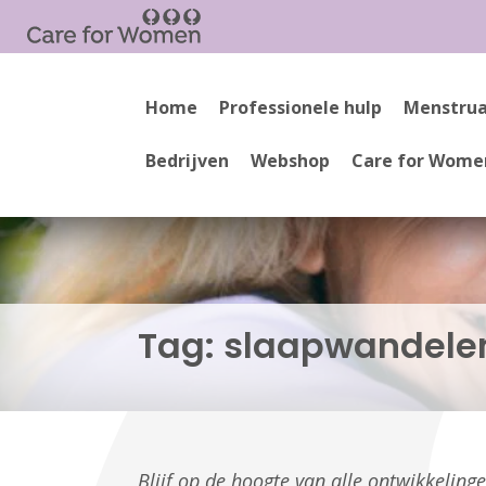
Home
Professionele hulp
Menstrua
Bedrijven
Webshop
Care for Wome
Tag:
slaapwandele
Blijf op de hoogte van alle ontwikkelin