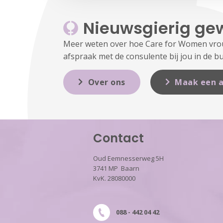
Nieuwsgierig ge
Meer weten over hoe Care for Women vrouw
afspraak met de consulente bij jou in de bu
Over ons
Maak een a
Contact
Oud Eemnesserweg 5H
3741 MP Baarn
KvK. 28080000
088 - 442 04 42