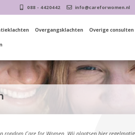
088 - 4420442
info@careforwomen.nl
tieklachten
Overgangsklachten
Overige consulten
n
n
gen rondom Care for Women. Wij plaatsen hier regelmati