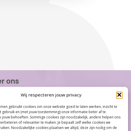
r ons
or Women is de eerste organisatie die zich
Wij respecteren jouw privacy
op het gebied van hormonale problemen bij
n. Met ruim 100 locaties behoort Care for
men gebruikt cookies om onze website goed te laten werken, inzicht te
tot één van de grootste organisaties op
et gebruik en (met jouw toestemming) onze informatie beter af te
gebied...
jouw behoeften. Sommige cookies zijn noodzakelijk, andere helpen ons
verbeteren of relevanter te maken. Je bepaalt zelf welke cookies we
iken. Noodzakelijke cookies plaatsen we altijd, deze zijn nodig om de