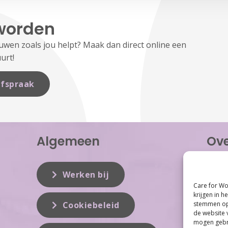
worden
en zoals jou helpt? Maak dan direct online een
urt!
fspraak
Algemeen
Ove
Care f
inzet 
Werken bij
vrouwe
Care for Wo
Women 
krijgen in h
dit vak
stemmen op 
Cookiebeleid
de website 
mogen gebru