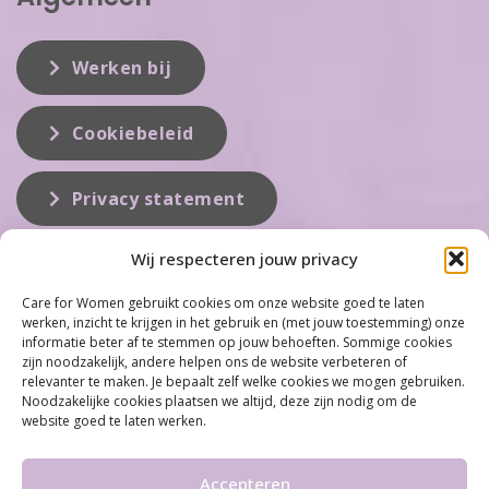
Werken bij
Cookiebeleid
Privacy statement
Wij respecteren jouw privacy
Over ons
Care for Women gebruikt cookies om onze website goed te laten
werken, inzicht te krijgen in het gebruik en (met jouw toestemming) onze
Care for Women is de eerste organisatie die zich inzet op het gebied
informatie beter af te stemmen op jouw behoeften. Sommige cookies
van hormonale problemen bij vrouwen. Met ruim 100 locaties
zijn noodzakelijk, andere helpen ons de website verbeteren of
behoort Care for Women tot één van de grootste organisaties op dit
relevanter te maken. Je bepaalt zelf welke cookies we mogen gebruiken.
vakgebied...
Noodzakelijke cookies plaatsen we altijd, deze zijn nodig om de
website goed te laten werken.
Meer informatie
Accepteren