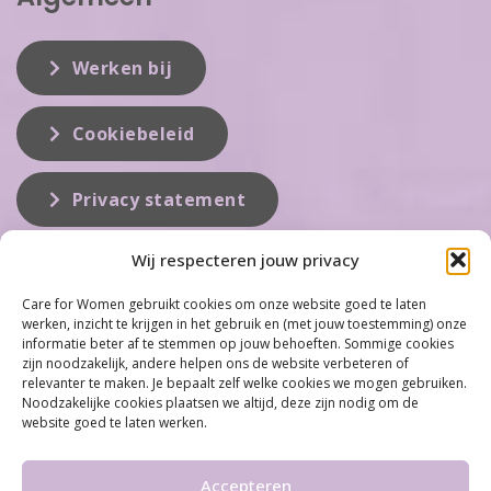
Werken bij
Cookiebeleid
Privacy statement
Wij respecteren jouw privacy
Over ons
Care for Women gebruikt cookies om onze website goed te laten
werken, inzicht te krijgen in het gebruik en (met jouw toestemming) onze
Care for Women is de eerste organisatie die zich inzet op het gebied
informatie beter af te stemmen op jouw behoeften. Sommige cookies
van hormonale problemen bij vrouwen. Met ruim 100 locaties
zijn noodzakelijk, andere helpen ons de website verbeteren of
behoort Care for Women tot één van de grootste organisaties op dit
relevanter te maken. Je bepaalt zelf welke cookies we mogen gebruiken.
vakgebied...
Noodzakelijke cookies plaatsen we altijd, deze zijn nodig om de
website goed te laten werken.
Meer informatie
Accepteren