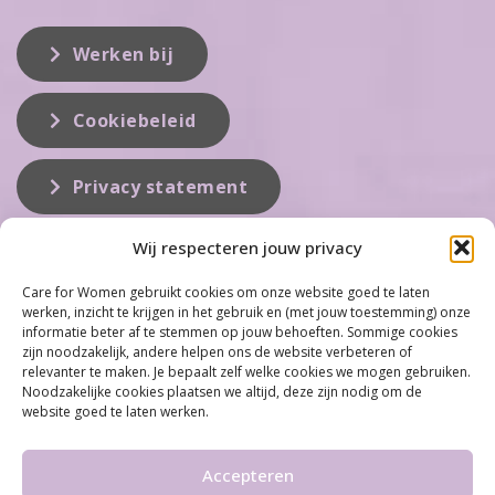
Werken bij
Cookiebeleid
Privacy statement
Wij respecteren jouw privacy
Over ons
Care for Women gebruikt cookies om onze website goed te laten
werken, inzicht te krijgen in het gebruik en (met jouw toestemming) onze
Care for Women is de eerste organisatie die zich inzet op het gebied
informatie beter af te stemmen op jouw behoeften. Sommige cookies
van hormonale problemen bij vrouwen. Met ruim 100 locaties
zijn noodzakelijk, andere helpen ons de website verbeteren of
behoort Care for Women tot één van de grootste organisaties op dit
relevanter te maken. Je bepaalt zelf welke cookies we mogen gebruiken.
vakgebied...
Noodzakelijke cookies plaatsen we altijd, deze zijn nodig om de
website goed te laten werken.
Meer informatie
Accepteren