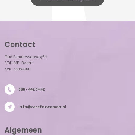
Contact
Oud Eemnesserweg 5H
3741 MP Baarn
KvK. 28080000
088 - 442 04 42
info@careforwomen.nl
Algemeen