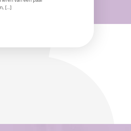
ariëren van een paar
n, […]