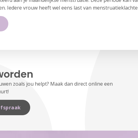
ateerd aan je maandelijkse menstruatie. Deze periode kan v
en. Iedere vrouw heeft wel eens last van menstruatieklachte
worden
en zoals jou helpt? Maak dan direct online een
urt!
fspraak