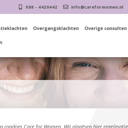
088 - 4420442
info@careforwomen.nl
tieklachten
Overgangsklachten
Overige consulten
n
gen rondom Care for Women. Wij plaatsen hier regelmati