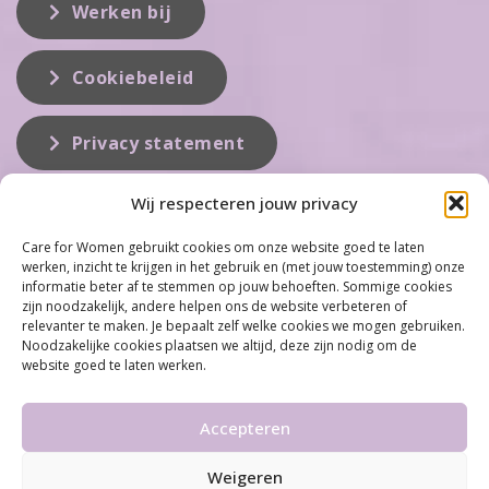
Werken bij
Cookiebeleid
Privacy statement
Wij respecteren jouw privacy
Over ons
Care for Women gebruikt cookies om onze website goed te laten
werken, inzicht te krijgen in het gebruik en (met jouw toestemming) onze
Care for Women is de eerste organisatie die zich inzet op het gebied
informatie beter af te stemmen op jouw behoeften. Sommige cookies
van hormonale problemen bij vrouwen. Met ruim 100 locaties
zijn noodzakelijk, andere helpen ons de website verbeteren of
behoort Care for Women tot één van de grootste organisaties op dit
relevanter te maken. Je bepaalt zelf welke cookies we mogen gebruiken.
vakgebied...
Noodzakelijke cookies plaatsen we altijd, deze zijn nodig om de
website goed te laten werken.
Meer informatie
Accepteren
Weigeren