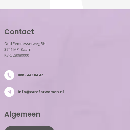
Contact
Oud Eemnesserweg 5H
3741 MP Baarn
KvK. 28080000
088 - 442 04 42
info@careforwomen.nl
Algemeen