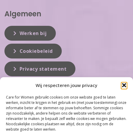
Algemeen
Werken bij
Cookiebeleid
Privacy statement
Wij respecteren jouw privacy
Over ons
Care for Women gebruikt cookies om onze website goed te laten
werken, inzicht te krijgen in het gebruik en (met jouw toestemming) onze
Care for Women is de eerste organisatie die zich inzet op het gebied
informatie beter af te stemmen op jouw behoeften. Sommige cookies
van hormonale problemen bij vrouwen. Met ruim 100 locaties
zijn noodzakelijk, andere helpen ons de website verbeteren of
behoort Care for Women tot één van de grootste organisaties op dit
relevanter te maken. Je bepaalt zelf welke cookies we mogen gebruiken.
vakgebied...
Noodzakelijke cookies plaatsen we altijd, deze zijn nodig om de
website goed te laten werken.