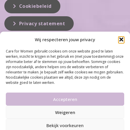
Cookiebeleid
Privacy statement
Wij respecteren jouw privacy
Over ons
Care for Women gebruikt cookies om onze website goed te laten
werken, inzicht te krijgen in het gebruik en (met jouw toestemming) onze
Care for Women is de eerste organisatie die zich inzet op het gebied
informatie beter af te stemmen op jouw behoeften. Sommige cookies
van hormonale problemen bij vrouwen. Met ruim 100 locaties
zijn noodzakelijk, andere helpen ons de website verbeteren of
behoort Care for Women tot één van de grootste organisaties op dit
relevanter te maken. Je bepaalt zelf welke cookies we mogen gebruiken.
vakgebied...
Noodzakelijke cookies plaatsen we altijd, deze zijn nodig om de
website goed te laten werken.
Meer informatie
Accepteren
Weigeren
©2026 Care for Women
•
Disclaimer
•
Algemene
voorwaarden & Privacy statement
Bekijk voorkeuren