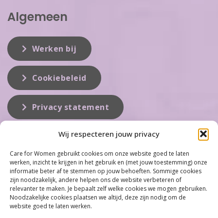
Algemeen
Werken bij
Cookiebeleid
Privacy statement
Wij respecteren jouw privacy
Over ons
Care for Women gebruikt cookies om onze website goed te laten
werken, inzicht te krijgen in het gebruik en (met jouw toestemming) onze
Care for Women is de eerste organisatie die zich inzet op het gebied
informatie beter af te stemmen op jouw behoeften. Sommige cookies
van hormonale problemen bij vrouwen. Met ruim 100 locaties
zijn noodzakelijk, andere helpen ons de website verbeteren of
behoort Care for Women tot één van de grootste organisaties op dit
relevanter te maken. Je bepaalt zelf welke cookies we mogen gebruiken.
vakgebied...
Noodzakelijke cookies plaatsen we altijd, deze zijn nodig om de
website goed te laten werken.