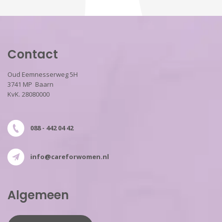
Contact
Oud Eemnesserweg 5H
3741 MP Baarn
KvK. 28080000
088 - 442 04 42
info@careforwomen.nl
Algemeen