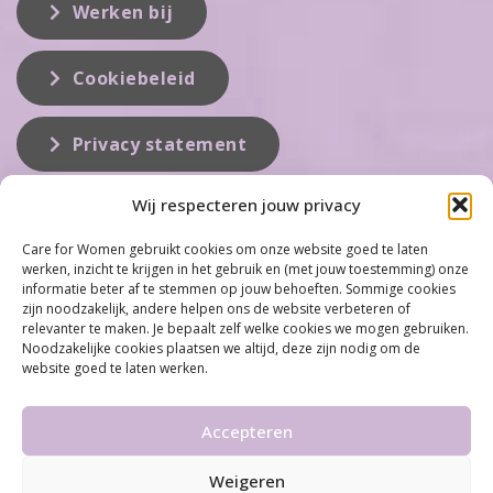
Werken bij
Cookiebeleid
Privacy statement
Wij respecteren jouw privacy
Over ons
Care for Women gebruikt cookies om onze website goed te laten
werken, inzicht te krijgen in het gebruik en (met jouw toestemming) onze
Care for Women is de eerste organisatie die zich inzet op het gebied
informatie beter af te stemmen op jouw behoeften. Sommige cookies
van hormonale problemen bij vrouwen. Met ruim 100 locaties
zijn noodzakelijk, andere helpen ons de website verbeteren of
behoort Care for Women tot één van de grootste organisaties op dit
relevanter te maken. Je bepaalt zelf welke cookies we mogen gebruiken.
vakgebied...
Noodzakelijke cookies plaatsen we altijd, deze zijn nodig om de
website goed te laten werken.
Meer informatie
Accepteren
Weigeren