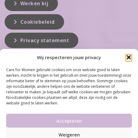
Werken bij
Cookiebeleid
Privacy statement
Wij respecteren jouw privacy
Over ons
Care for Women gebruikt cookies om onze website goed te laten
werken, inzicht te krijgen in het gebruik en (met jouw toestemming) onze
Care for Women is de eerste organisatie die zich inzet op het gebied
informatie beter af te stemmen op jouw behoeften. Sommige cookies
van hormonale problemen bij vrouwen. Met ruim 100 locaties
zijn noodzakelijk, andere helpen ons de website verbeteren of
behoort Care for Women tot één van de grootste organisaties op dit
relevanter te maken. Je bepaalt zelf welke cookies we mogen gebruiken.
vakgebied...
Noodzakelijke cookies plaatsen we altijd, deze zijn nodig om de
website goed te laten werken.
Meer informatie
Accepteren
Weigeren