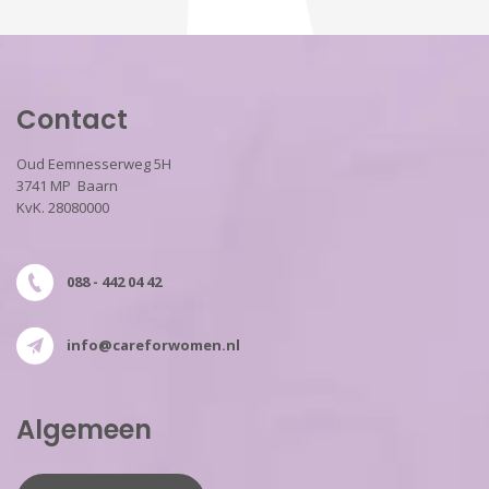
Contact
Oud Eemnesserweg 5H
3741 MP Baarn
KvK. 28080000
088 - 442 04 42
info@careforwomen.nl
Algemeen