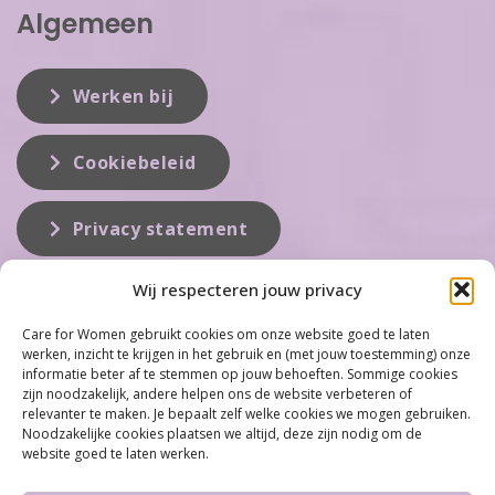
Algemeen
Werken bij
Cookiebeleid
Privacy statement
Wij respecteren jouw privacy
Over ons
Care for Women gebruikt cookies om onze website goed te laten
werken, inzicht te krijgen in het gebruik en (met jouw toestemming) onze
Care for Women is de eerste organisatie die zich inzet op het gebied
informatie beter af te stemmen op jouw behoeften. Sommige cookies
van hormonale problemen bij vrouwen. Met ruim 100 locaties
zijn noodzakelijk, andere helpen ons de website verbeteren of
behoort Care for Women tot één van de grootste organisaties op dit
relevanter te maken. Je bepaalt zelf welke cookies we mogen gebruiken.
vakgebied...
Noodzakelijke cookies plaatsen we altijd, deze zijn nodig om de
website goed te laten werken.