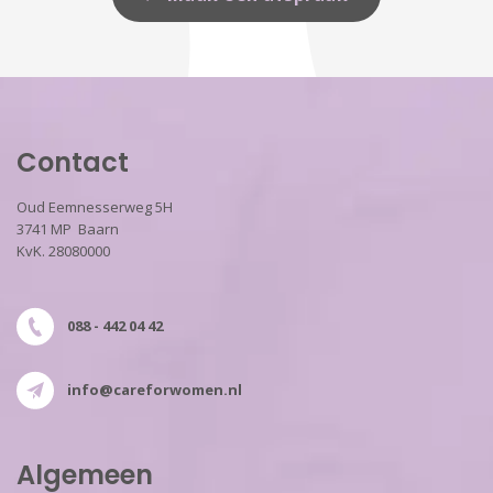
Contact
Oud Eemnesserweg 5H
3741 MP Baarn
KvK. 28080000
088 - 442 04 42
info@careforwomen.nl
Algemeen