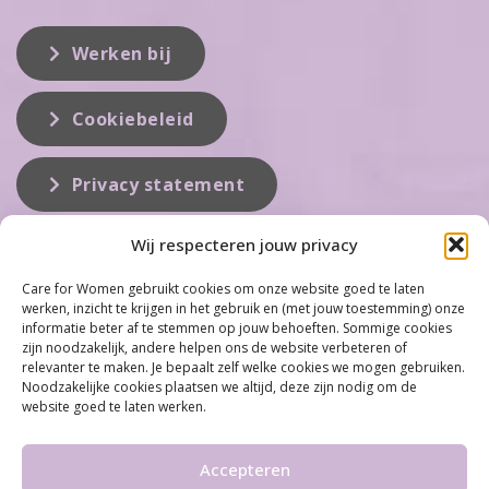
Werken bij
Cookiebeleid
Privacy statement
Wij respecteren jouw privacy
Over ons
Care for Women gebruikt cookies om onze website goed te laten
werken, inzicht te krijgen in het gebruik en (met jouw toestemming) onze
Care for Women is de eerste organisatie die zich inzet op het gebied
informatie beter af te stemmen op jouw behoeften. Sommige cookies
van hormonale problemen bij vrouwen. Met ruim 100 locaties
zijn noodzakelijk, andere helpen ons de website verbeteren of
behoort Care for Women tot één van de grootste organisaties op dit
relevanter te maken. Je bepaalt zelf welke cookies we mogen gebruiken.
vakgebied...
Noodzakelijke cookies plaatsen we altijd, deze zijn nodig om de
website goed te laten werken.
Meer informatie
Accepteren