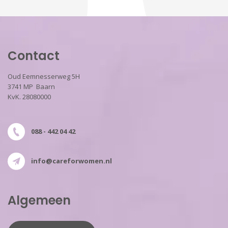
Contact
Oud Eemnesserweg 5H
3741 MP Baarn
KvK. 28080000
088 - 442 04 42
info@careforwomen.nl
Algemeen