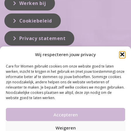
Werken bij
Cookiebeleid
Privacy statement
Wij respecteren jouw privacy
Over ons
Care for Women gebruikt cookies om onze website goed te laten
werken, inzicht te krijgen in het gebruik en (met jouw toestemming) onze
Care for Women is de eerste organisatie die zich inzet op het gebied
informatie beter af te stemmen op jouw behoeften. Sommige cookies
van hormonale problemen bij vrouwen. Met ruim 100 locaties
zijn noodzakelijk, andere helpen ons de website verbeteren of
behoort Care for Women tot één van de grootste organisaties op dit
relevanter te maken. Je bepaalt zelf welke cookies we mogen gebruiken.
vakgebied...
Noodzakelijke cookies plaatsen we altijd, deze zijn nodig om de
website goed te laten werken.
Meer informatie
Accepteren
Weigeren